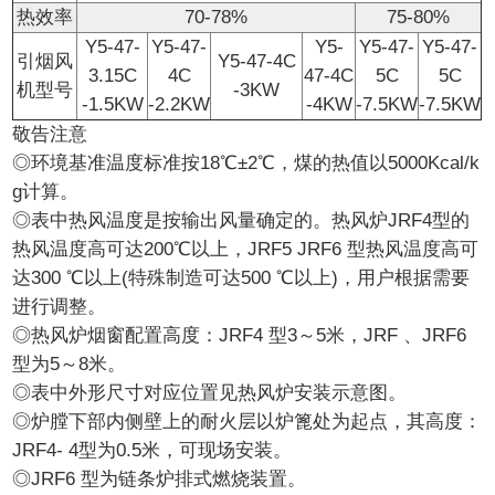
热效率
70-78%
75-80%
Y5-47-
Y5-47-
Y5-
Y5-47-
Y5-47-
引烟风
Y5-47-4C
3.15C
4C
47-4C
5C
5C
机型号
-3KW
-1.5KW
-2.2KW
-4KW
-7.5KW
-7.5KW
敬告注意
◎环境基准温度标准按18℃±2℃，煤的热值以5000Kcal/k
g计算。
◎表中热风温度是按输出风量确定的。热风炉JRF4型的
热风温度高可达200℃以上，JRF5 JRF6 型热风温度高可
达300 ℃以上(特殊制造可达500 ℃以上)，用户根据需要
进行调整。
◎热风炉烟窗配置高度：JRF4 型3～5米，JRF 、JRF6
型为5～8米。
◎表中外形尺寸对应位置见热风炉安装示意图。
◎炉膛下部内侧壁上的耐火层以炉篦处为起点，其高度：
JRF4- 4型为0.5米，可现场安装。
◎JRF6 型为链条炉排式燃烧装置。