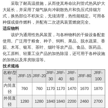
采取了耐高温措施，从而使其寿命比列管式热风炉大
大延长，并采用了烟气纵向冲刷散热片和负压式排烟方
式，换热部位不积灰尘，无须清理，热性能稳定。可用各
种煤或柴作燃料，并配有二次进风装置燃烧完全。
适应物料
该炉为通用性热风装置，与各种物料的干燥设备配套
使用。广泛用于粮食、种子、饲料、果品、脱水蔬菜、香
茹、木耳、银耳、茶叶、烟叶等农产品、食品、医药品、
化工原料、轻重工业产品的加热除湿，还可用于各种设施
的加热以及库房除湿等。
技术规格
名称\型
JRF-
JRF-
JRF-
JRF-
JRF-15
JRF-20
JRF-80
号
30
40
60
100
内筒直
760
760
1170
1170
1470
1670
1870
径
外筒直
1280
1280
1840
1840
2200
2460
2700
径