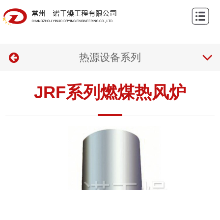
网
站
关
首
热源设备系列
于
产
页
我
品
案
JRF系列燃煤热风炉
们
中
例
新
心
中
闻
联
心
资
系
讯
我
们