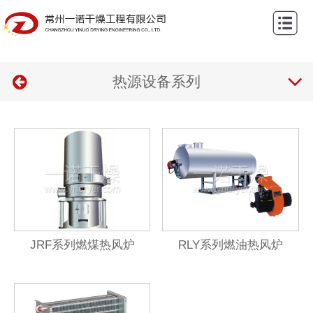
网
站
关
首
热源设备系列
于
产
页
我
品
案
们
中
例
新
心
中
闻
联
心
资
系
讯
我
JRF系列燃煤热风炉
RLY系列燃油热风炉
们