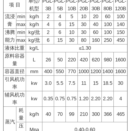
单位/
PGL-
PGL-
PGL-
PGL-
PGL-
PGL-
PGL-
项 目
机型
3B
5B
10B
20B
30B
80B
120B
流浸
min
kg/h
2
4
5
10
20
60
100
膏
max
kg/h
4
6
15
30
40
100
140
沸腾
min
kg/批
2
6
10
30
60
100
150
能力
max
kg/批
6
15
30
80
160
250
450
液体比重
kg/L
≤1.30
原料容器
L
26
50
220
420
620
980
1600
量
容器直径
mm
400
550
770
1000
1200
1400
1600
引风机功
kw
3.0
5.5
7.5
11
15
18.5
30
率
辅风机功
kw
0.35
0.75
0.75
1.20
2.20
2.20
4
率
耗
kg/h
40
70
99
210
300
366
465
量
蒸汽
压
Mpa
0.40-0.60