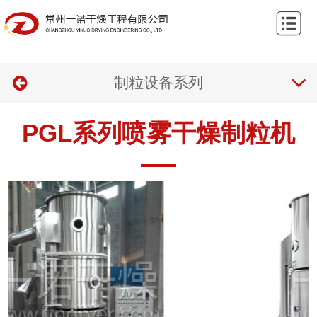
网
站
关
首
制粒设备系列
于
产
页
我
品
案
PGL系列喷雾干燥制粒机
们
中
例
新
心
中
闻
联
心
资
系
讯
我
们