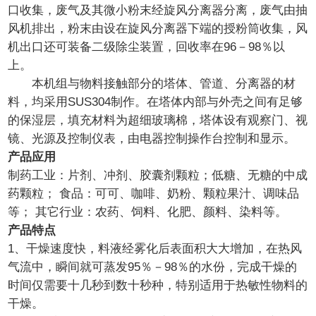
口收集，废气及其微小粉末经旋风分离器分离，废气由抽
风机排出，粉末由设在旋风分离器下端的授粉筒收集，风
机出口还可装备二级除尘装置，回收率在96－98％以
上。
本机组与物料接触部分的塔体、管道、分离器的材
料，均采用SUS304制作。在塔体内部与外壳之间有足够
的保湿层，填充材料为超细玻璃棉，塔体设有观察门、视
镜、光源及控制仪表，由电器控制操作台控制和显示。
产品应用
制药工业：片剂、冲剂、胶囊剂颗粒；低糖、无糖的中成
药颗粒； 食品：可可、咖啡、奶粉、颗粒果汁、调味品
等； 其它行业：农药、饲料、化肥、颜料、染料等。
产品特点
1、干燥速度快，料液经雾化后表面积大大增加，在热风
气流中，瞬间就可蒸发95％－98％的水份，完成干燥的
时间仅需要十几秒到数十秒种，特别适用于热敏性物料的
干燥。