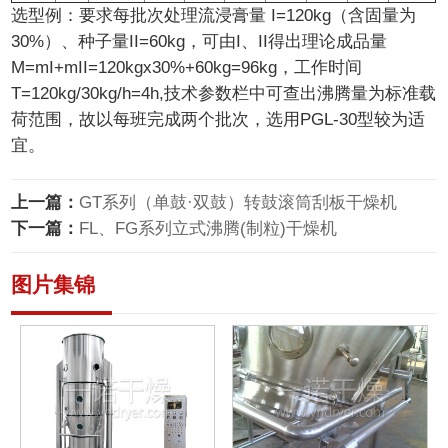
选型例：要求每批次处理流浸膏量 I=120kg（含固量为
30%）、种子量II=60kg，可由I、II得出理论成品量
M=mI+mII=120kgx30%+60kg=96kg，工作时间
T=120kg/30kg/h=4h,技术参数栏中可查出沸腾量为标准载
荷范围，故以每班完成两个批次，选用PGL-30型较为适
宜。
上一篇：
GT系列（单鼓·双鼓）转鼓滚筒刮板干燥机
下一篇：
FL、FG系列立式沸腾(制粒)干燥机
图片集锦