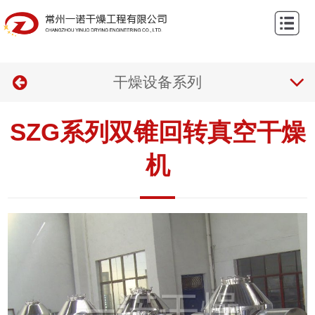
网
站
关
首
干燥设备系列
于
产
页
我
品
案
SZG系列双锥回转真空干燥
们
中
例
新
机
心
中
闻
联
心
资
系
讯
我
们