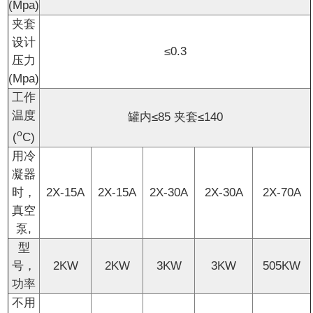
(Mpa)
夹套
设计
≤0.3
压力
(Mpa)
工作
温度
罐内≤85 夹套≤140
o
(
C)
用冷
凝器
时，
2X-15A
2X-15A
2X-30A
2X-30A
2X-70A
真空
泵,
型
号，
2KW
2KW
3KW
3KW
505KW
功率
不用