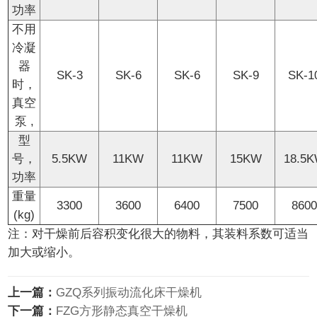
功率
不用
冷凝
器
SK-3
SK-6
SK-6
SK-9
SK-1
时，
真空
泵 ,
型
号，
5.5KW
11KW
11KW
15KW
18.5
功率
重量
3300
3600
6400
7500
860
(kg)
注：对干燥前后容积变化很大的物料，其装料系数可适当
加大或缩小。
上一篇：
GZQ系列振动流化床干燥机
下一篇：
FZG方形静态真空干燥机