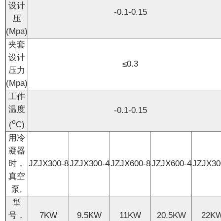
设计
-0.1-0.15
压
(Mpa)
夹套
设计
≤0.3
压力
(Mpa)
工作
温度
-0.1-0.15
o
(
C)
用冷
凝器
时，
JZJX300-8
JZJX300-4
JZJX600-8
JZJX600-4
JZJX30
真空
泵,
型
号，
7KW
9.5KW
11KW
20.5KW
22K