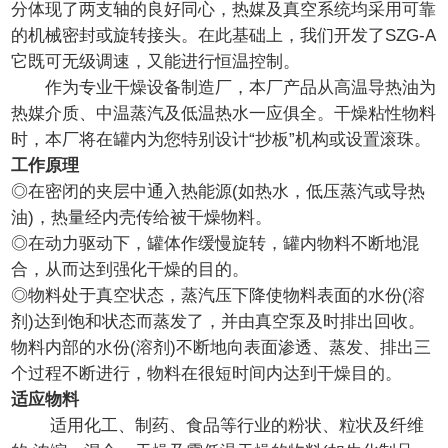
分体现了两支轴的良好同心，热媒及真空系统均采用可靠
的机械密封或旋转接头。在此基础上，我们开发了SZG-A
它既可无级调速，又能进行恒温控制。
作为专业干燥设备制造厂，本厂产品从高温导热油为
热媒介质、中温蒸汽及低温热水一应俱全。干燥粘性物料
时，本厂将在罐内为您特别设计“抄板”机构或设置滚珠。
工作原理
◎在密闭的夹层中通入热能源(如热水，低压蒸汽或导热
油)，热量经内壳传给被干燥物料。
◎在动力驱动下，罐体作缓慢旋转，罐内物料不断地混
合，从而达到强化干燥的目的。
◎物料处于真空状态，蒸汽压下降使物料表面的水份(溶
剂)达到饱和状态而蒸发了，并由真空泵及时排出回收。
物料内部的水份(溶剂)不断地向表面渗透、蒸发、排出三
个过程不断进行，物料在很短时间内达到干燥目的。
适应物料
适用化工、制药、食品等行业的粉状、粒状及纤维