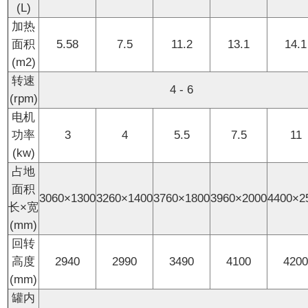
(L)
加热
面积
5.58
7.5
11.2
13.1
14.1
(m2)
转速
4 - 6
(rpm)
电机
功率
3
4
5.5
7.5
11
(kw)
占地
面积
3060×1300
3260×1400
3760×1800
3960×2000
4400×2
长×宽
(mm)
回转
高度
2940
2990
3490
4100
420
(mm)
罐内